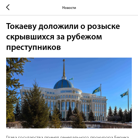
Новости
Токаеву доложили о розыске
скрывшихся за рубежом
преступников
Глава государства принял генерального прокурора Берика