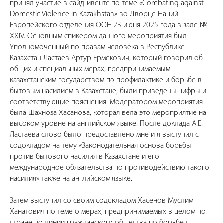
принял участие в сайд-ивенте по теме «Combating against
Domestic Violence in Kazakhstan» во Дворце Наций
Европейского отделения ООН 23 июня 2025 года в зале №
ХХIV. Основным спикером данного мероприятия был
Уполномоченный по правам человека в Республике
Казахстан Ластаев Артур Ермекович, который говорил об
общих и специальных мерах, предпринимаемым
казахстанским государством по профилактике и борьбе в
бытовым насилием в Казахстане; были приведены цифры и
соответствующие пояснения. Модератором мероприятия
была Шахноза Хасанова, которая вела это мероприятие на
высоком уровне на английском языке. После доклада А.Е.
Ластаева слово было предоставлено мне и я выступил с
содокладом на тему «Законодательная основа борьбы
против бытового насилия в Казахстане и его
международное обязательства по противодействию такого
насилия» также на английском языке.
Затем выступил со своим содокладом Хасенов Муслим
Ханатович по теме о мерах, предпринимаемых в целом по
стране по линии гражданского общества по борьбе с