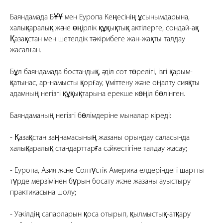
Баяндамада БҰҰ мен Еуропа Кеңесінің ұсынымдарына,
халықаралық және өңірлік құқықтық актілерге, сондай-ақ
Қазақстан мен шетелдік тәжірибеге жан-жақты талдау
жасалған.
Бұл баяндамада бостандық, әділ сот төрелігі, ізгі қарым-
қатынас, ар-намысты қорғау, үміттену және оңалту сияқты
адамның негізгі құқықтарына ерекше көңіл бөлінген.
Баяндаманың негізгі бөлімдеріне мыналар кіреді:
- Қазақстан заңнамасының жазаны орындау саласында
халықаралық стандарттарға сәйкестігіне талдау жасау;
- Еуропа, Азия және Солтүстік Америка елдеріндегі шартты
түрде мерзімінен бұрын босату және жазаны ауыстыру
практикасына шолу;
- Уәкілдің сапарларын қоса отырып, қылмыстық-атқару