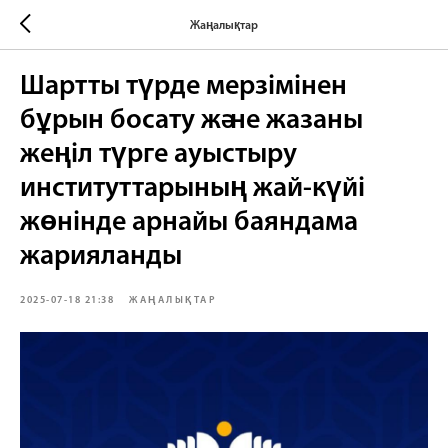
Жаңалықтар
Шартты түрде мерзімінен
бұрын босату және жазаны
жеңіл түрге ауыстыру
институттарының жай-күйі
жөнінде арнайы баяндама
жарияланды
2025-07-18 21:38
ЖАҢАЛЫҚТАР