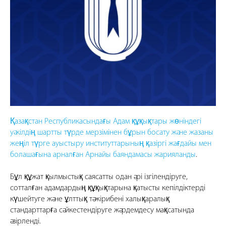
Қазақстан Республикасындағы Адам құқықтары жөніндегі
уәкілдің шартты түрде мерзімінен бұрын босату және жазаны
жеңіл түрге ауыстыру институттарының қазіргі жағдайы мен
болашағына арналған Арнайы баяндамасы жарияланды
.
Бұл құжат қылмыстық саясатты одан әрі ізгілендіруге,
сотталған адамдардың құқықтарына қатысты кепілдіктерді
күшейтуге және ұлттық тәжірибені халықаралық
стандарттарға сәйкестендіруге жәрдемдесу мақсатында
әзірленді.