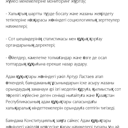
жүйесі мекемелеріне мониторинг жүргізу;
- Халықтың шартты түрде босату және жазаны жеңілдету
тетіктеріне көзқарасы жөніндегі социологиялық зерттеулер
нәтижелері;
- Сот шешімдерінің статистикасы мен құқық қорғау
органдарының деректері;
- Әйелдер, кәмелетке толмағандар және өзге де осал
топтардың құқығына ерекше назар аудару.
Адам құқықтары жөніндегі уәкіл Артур Ластаев атап
өткендей, баяндаманың ұсынымдарын іске асыру жазаны
орындаудың заманауи әрі ізгі моделін құруға, қылмыстық сот
төрелігі жүйесіне деген сенімді нығайтуға және Қазақстан
Республикасының адам құқықтары саласындағы
халықаралық міндеттемелерін орындауға септігін тигізеді.
Баяндама Конституциялық заңға сәйкес Адам құқықтары
жөніндегі уәкілдің кеңсесіне қарау нәтижелері туралы үш ай