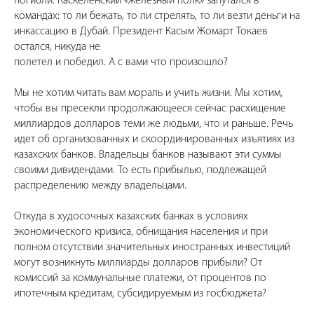
погибли. Каскеленский «железный полк» запутался в
командах: то ли бежать, то ли стрелять, то ли везти деньги на
инкассацию в Дубай. Президент Касым Жомарт Токаев
остался, никуда не
полетел и победил. А с вами что произошло?
Мы не хотим читать вам мораль и учить жизни. Мы хотим,
чтобы вы пресекли продолжающееся сейчас расхищение
миллиардов долларов теми же людьми, что и раньше. Речь
идет об организованных и скоординированных изъятиях из
казахских банков. Владельцы банков называют эти суммы
своими дивидендами. То есть прибылью, подлежащей
распределению между владельцами.
Откуда в худосочных казахских банках в условиях
экономического кризиса, обнищания населения и при
полном отсутствии значительных иностранных инвестиций
могут возникнуть миллиарды долларов прибыли? От
комиссий за коммунальные платежи, от процентов по
ипотечным кредитам, субсидируемым из госбюджета?