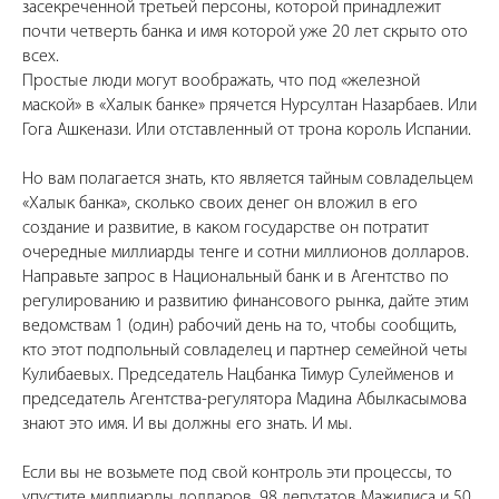
засекреченной третьей персоны, которой принадлежит
почти четверть банка и имя которой уже 20 лет скрыто ото
всех.
Простые люди могут воображать, что под «железной
маской» в «Халык банке» прячется Нурсултан Назарбаев. Или
Гога Ашкенази. Или отставленный от трона король Испании.
Но вам полагается знать, кто является тайным совладельцем
«Халык банка», сколько своих денег он вложил в его
создание и развитие, в каком государстве он потратит
очередные миллиарды тенге и сотни миллионов долларов.
Направьте запрос в Национальный банк и в Агентство по
регулированию и развитию финансового рынка, дайте этим
ведомствам 1 (один) рабочий день на то, чтобы сообщить,
кто этот подпольный совладелец и партнер семейной четы
Кулибаевых. Председатель Нацбанка Тимур Сулейменов и
председатель Агентства-регулятора Мадина Абылкасымова
знают это имя. И вы должны его знать. И мы.
Если вы не возьмете под свой контроль эти процессы, то
упустите миллиарды долларов. 98 депутатов Мажилиса и 50