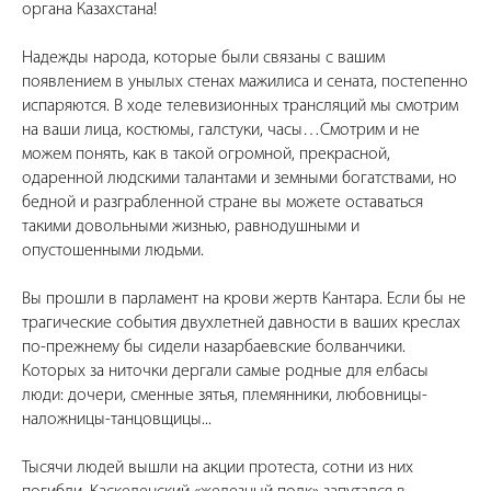
органа Казахстана!
Надежды народа, которые были связаны с вашим
появлением в унылых стенах мажилиса и сената, постепенно
испаряются. В ходе телевизионных трансляций мы смотрим
на ваши лица, костюмы, галстуки, часы…Смотрим и не
можем понять, как в такой огромной, прекрасной,
одаренной людскими талантами и земными богатствами, но
бедной и разграбленной стране вы можете оставаться
такими довольными жизнью, равнодушными и
опустошенными людьми.
Вы прошли в парламент на крови жертв Кантара. Если бы не
трагические события двухлетней давности в ваших креслах
по-прежнему бы сидели назарбаевские болванчики.
Которых за ниточки дергали самые родные для елбасы
люди: дочери, сменные зятья, племянники, любовницы-
наложницы-танцовщицы...
Тысячи людей вышли на акции протеста, сотни из них