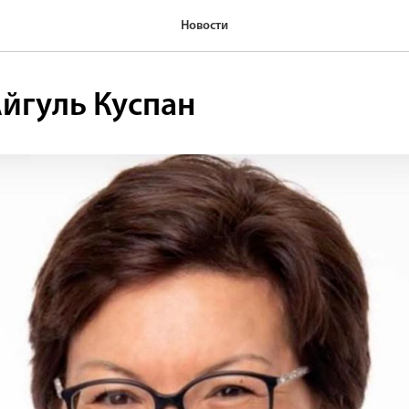
Новости
йгуль Куспан