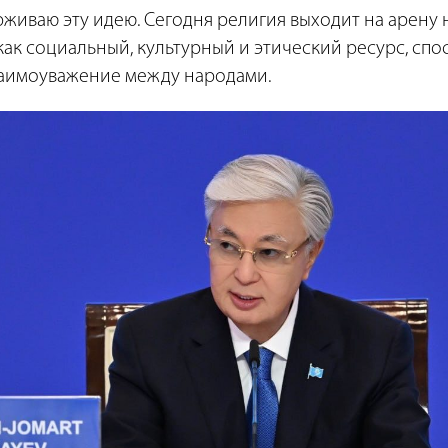
иваю эту идею. Сегодня религия выходит на арену н
 как социальный, культурный и этический ресурс, сп
взаимоуважение между народами.