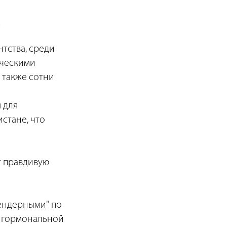
тства, среди
ическими
 также сотни
 для
стане, что
т правдивую
гендерными" по
я гормональной