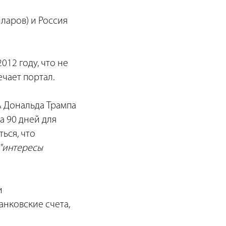
ларов) и Россия
012 году, что не
ечает портал.
А Дональда Трампа
 90 дней для
ься, что
"интересы
и
анковские счета,