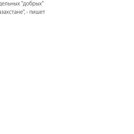
тдельных "добрых"
захстане", - пишет