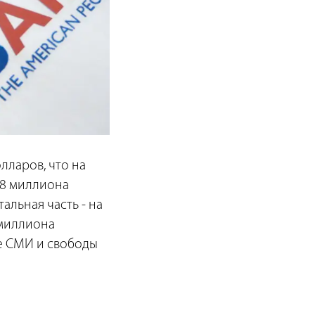
лларов, что на
,8 миллиона
альная часть - на
 миллиона
ие СМИ и свободы