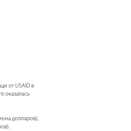
щи от USAID в
те оказалась
иона долларов),
ов).