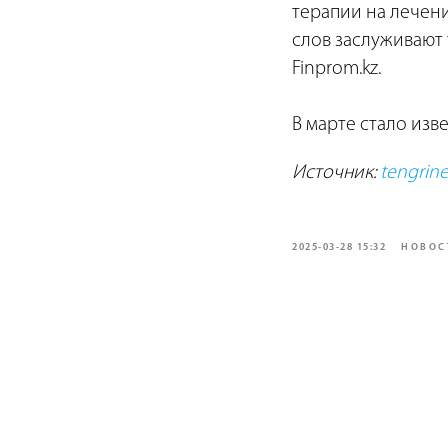
терапии на лечени
слов заслуживают т
Finprom.kz.
В марте стало изв
Источник:
tengrine
2025-03-28 15:32
НОВОС