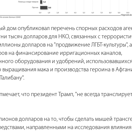
ый дом опубликовал перечень спорных расходов аген
тни тысяч долларов для НКО, связанных с террорист
ллионы долларов на "продвижение ЛГБТ-культуры", а
ов на финансирование ирригационных каналов,
нного оборудования и удобрений, использовавшихся
 выращивания мака и производства героина в Афгани
Талибану".
тмечает, что президент Трамп, "не всегда транслируе
ллионов долларов на то, чтобы сделать мышей транс
средствами, направленными на исследования влияни