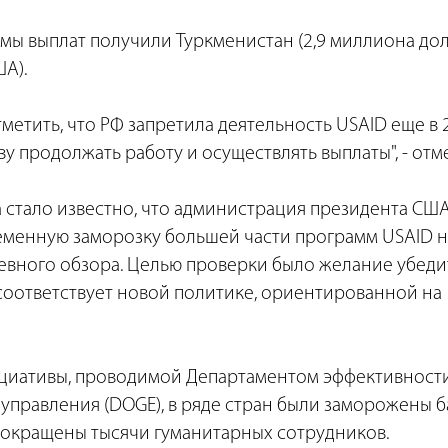
ы выплат получили Туркменистан (2,9 миллиона дол
ША).
тметить, что РФ запретила деятельность USAID еще в 2
у продолжать работу и осуществлять выплаты", - отм
а стало известно, что администрация президента СШ
менную заморозку большей части программ USAID на
евного обзора. Целью проверки было желание убедит
оответствует новой политике, ориентированной на
ициативы, проводимой Департаментом эффективност
управления (DOGE), в ряде стран были заморожены б
сокращены тысячи гуманитарных сотрудников.