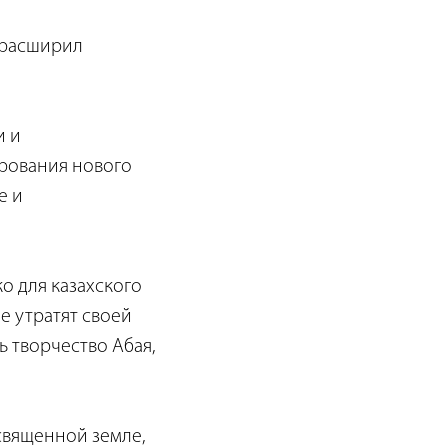
 расширил
и и
ирования нового
е и
о для казахского
не утратят своей
ь творчество Абая,
священной земле,