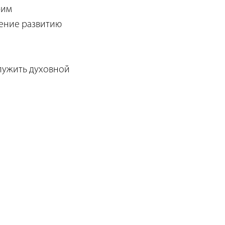
рим
чение развитию
служить духовной