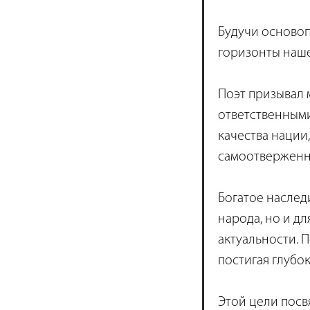
Будучи осново
горизонты наш
Поэт призывал
ответственными
качества нации
самоотверженн
Богатое наслед
народа, но и дл
актуальности. 
постигая глубо
Этой цели посв