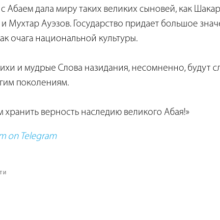
 с Абаем дала миру таких великих сыновей, как Шака
и Мухтар Ауэзов. Государство придает большое зна
как очага национальной культуры.
ихи и мудрые Слова назидания, несомненно, будут 
гим поколениям.
м хранить верность наследию великого Абая!»
rm on Telegram
ТИ