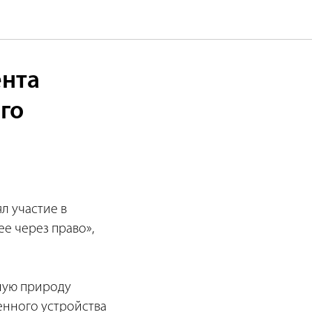
ента
го
л участие в
е через право»,
ную природу
енного устройства