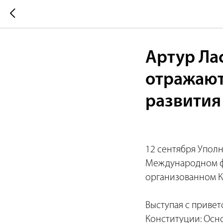
Артур Ла
отражают
развития
12 сентября Упол
Международном фо
организованном К
Выступая с приве
Конституции: Осн