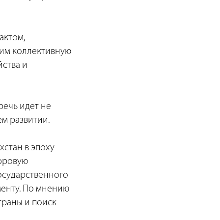
актом,
им коллективную
ства и
речь идет не
м развитии.
хстан в эпоху
ифровую
осударственного
менту. По мнению
траны и поиск