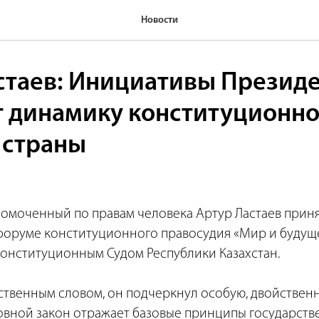
Новости
стаев: Инициативы Презид
 динамику конституционно
 страны
номоченный по правам человека Артур Ластаев приня
руме конституционного правосудия «Мир и будуще
онституционным Судом Республики Казахстан.
тственным словом, он подчеркнул особую, двойствен
овной закон отражает базовые принципы государств