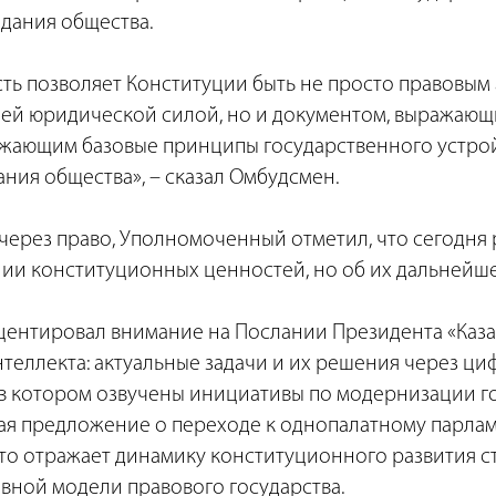
дания общества.
ть позволяет Конституции быть не просто правовым 
й юридической силой, но и документом, выражающ
ажающим базовые принципы государственного устрой
ния общества», – сказал Омбудсмен.
через право, Уполномоченный отметил, что сегодня 
нии конституционных ценностей, но об их дальнейше
кцентировал внимание на Послании Президента «Каза
нтеллекта: актуальные задачи и их решения через ц
в котором озвучены инициативы по модернизации г
чая предложение о переходе к однопалатному парла
это отражает динамику конституционного развития с
вной модели правового государства.