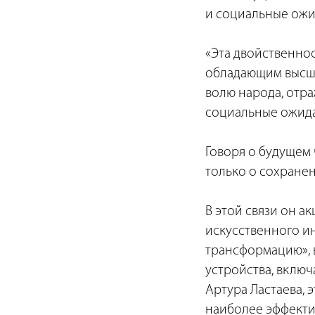
и социальные ожи
«Эта двойственнос
обладающим высше
волю народа, отр
социальные ожида
Говоря о будущем 
только о сохране
В этой связи он а
искусственного и
трансформацию», 
устройства, вклю
Артура Ластаева, 
наиболее эффекти