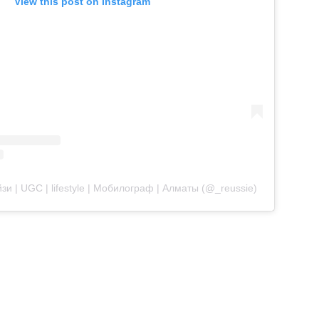
View this post on Instagram
йзи | UGC | lifestyle | Мобилограф | Алматы (@_reussie)