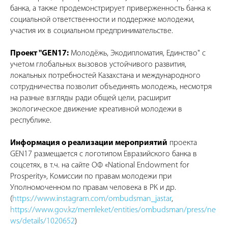
банка, а также продемонстрирует приверженность банка к
социальной ответственности и поддержке молодежи,
участия их в социальном предпринимательстве.
Проект "GEN17:
Молодёжь, Экодипломатия, Единство" с
учетом глобальных вызовов устойчивого развития,
локальных потребностей Казахстана и международного
сотрудничества позволит объединять молодежь, несмотря
на разные взгляды ради общей цели, расширит
экологическое движение креативной молодежи в
республике.
Информация о реализации мероприятий
проекта
GEN17 размещается с логотипом Евразийского банка в
соцсетях, в т.ч. на сайте ОФ «National Endowment for
Prosperity», Комиссии по правам молодежи при
Уполномоченном по правам человека в РК и др.
(
https://www.instagram.com/ombudsman_jastar
,
https://www.gov.kz/memleket/entities/ombudsman/press/ne
ws/details/1020652
)