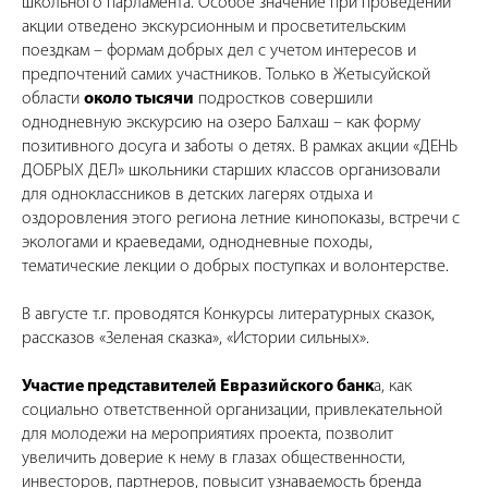
школьного парламента. Особое значение при проведении
акции отведено экскурсионным и просветительским
поездкам – формам добрых дел с учетом интересов и
предпочтений самих участников. Только в Жетысуйской
области
около тысячи
подростков совершили
однодневную экскурсию на озеро Балхаш – как форму
позитивного досуга и заботы о детях. В рамках акции «ДЕНЬ
ДОБРЫХ ДЕЛ» школьники старших классов организовали
для одноклассников в детских лагерях отдыха и
оздоровления этого региона летние кинопоказы, встречи с
экологами и краеведами, однодневные походы,
тематические лекции о добрых поступках и волонтерстве.
В августе т.г. проводятся Конкурсы литературных сказок,
рассказов «Зеленая сказка», «Истории сильных».
Участие представителей Евразийского банк
а, как
социально ответственной организации, привлекательной
для молодежи на мероприятиях проекта, позволит
увеличить доверие к нему в глазах общественности,
инвесторов, партнеров, повысит узнаваемость бренда