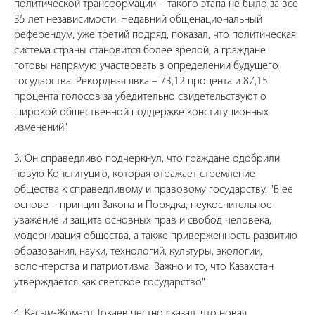
политической трансформации – такого этапа не было за все
35 лет независимости. Недавний общенациональный
референдум, уже третий подряд, показал, что политическая
система страны становится более зрелой, а граждане
готовы напрямую участвовать в определении будущего
государства. Рекордная явка – 73,12 процента и 87,15
процента голосов за убедительно свидетельствуют о
широкой общественной поддержке конституционных
изменений".
3. Он справедливо подчеркнул, что граждане одобрили
новую Конституцию, которая отражает стремление
общества к справедливому и правовому государству. "В ее
основе – принцип Закона и Порядка, неукоснительное
уважение и защита основных прав и свобод человека,
модернизация общества, а также приверженность развитию
образования, науки, технологий, культуры, экологии,
волонтерства и патриотизма. Важно и то, что Казахстан
утверждается как светское государство".
4. Касым-Жомарт Токаев честно сказал, что новая