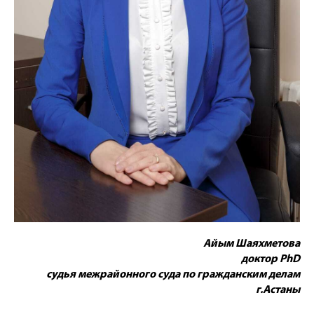
Айым Шаяхметова
доктор PhD
судья межрайонного суда по гражданским делам
г.Астаны