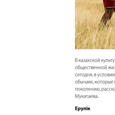
В казахской куль
общественной жиз
сегодня, в услови
обычаях, которые 
поколению, расск
Мукатаева.
Ерулік