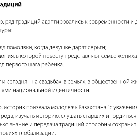
радиций
о, ряд традиций адаптировались к современности и 
туры:
ряд помолвки, когда девушке дарят серьги;
ония, в которой невесту представляют семье жениха
ряд первого шага ребенка.
 и сегодня - на свадьбах, в семьях, в общественной ж
лами национальной идентичности.
, историк призвала молодежь Казахстана "с уважени
рода, изучать историю, слушать старших и гордиться 
лько знание и передача традиций способны сохрани
ловиях глобализации.