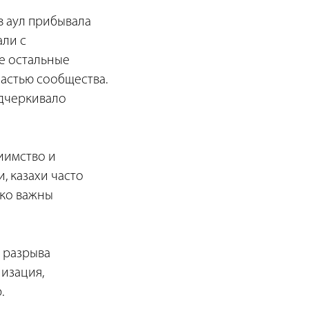
в аул прибывала
али с
се остальные
частью сообщества.
одчеркивало
иимство и
, казахи часто
ько важны
а разрыва
низация,
.