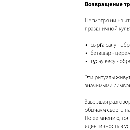
Возвращение т
Несмотря ни на чт
праздничной куль
сырға салу - об
беташар - церем
тұсау кесу - об
Эти ритуалы живут
значимыми симво
Завершая разговор
обычаям своего на
По ее мнению, то
идентичность в ус