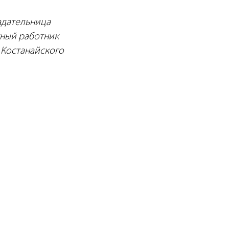
ладательница
тный работник
 Костанайского