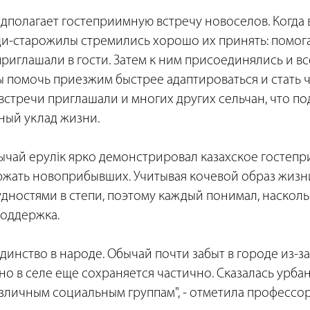
дполагает гостеприимную встречу новоселов. Когда 
ди-старожилы стремились хорошо их принять: помог
риглашали в гости. Затем к ним присоединялись и в
ы помочь приезжим быстрее адаптироваться и стать 
встречи приглашали и многих других сельчан, что п
ый уклад жизни.
ычай ерулік ярко демонстрировал казахское гостепр
ржать новоприбывших. Учитывая кочевой образ жизни
удностями в степи, поэтому каждый понимал, наскол
оддержка.
единство в народе. Обычай почти забыт в городе из-з
 но в селе еще сохраняется частично. Сказалась урба
зличным социальным группам", - отметила профессор