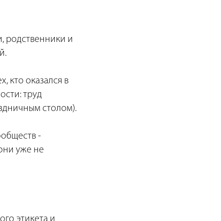
и, родственники и
й.
, кто оказался в
ости: труд
здничным столом).
ообществ -
они уже не
ого этикета и