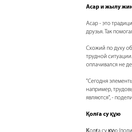
Асар и жылу жи
Асар - это традиц
друзья. Так помог
Схожий по духу об
трудной ситуации
оплачивался не де
"Сегодня элементы
например, трудов
являются", - подел
Қолға су құю
Қолға су құю (поли