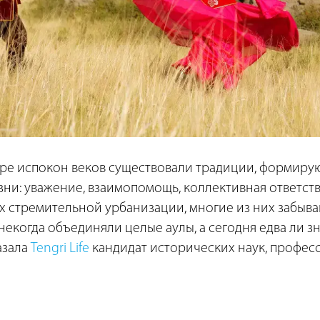
туре испокон веков существовали традиции, формир
ни: уважение, взаимопомощь, коллективная ответств
ях стремительной урбанизации, многие из них забываю
некогда объединяли целые аулы, а сегодня едва ли 
азала
Tengri Life
кандидат исторических наук, профес