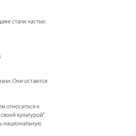
даже стали частью
;
изни. Они остаются
ем относиться к
своей культурой".
ть национальную