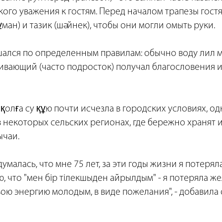
ого уважения к гостям. Перед началом трапезы гост
ұман) и тазик (шәйнек), чтобы они могли омыть руки.
шался по определенным правилам: обычно воду лил 
ливающий (часто подросток) получал благословения и
қолға су құю почти исчезла в городских условиях, од
 некоторых сельских регионах, где бережно хранят 
чаи.
умалась, что мне 75 лет, за эти годы жизни я потеря
, что "мен бір тілекшыден айрылдым" - я потеряла же
вою энергию молодым, в виде пожелания", - добавила 