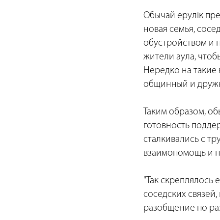
Обычай ерулік пре
новая семья, сосе
обустройством и п
жители аула, чтоб
Нередко на такие 
общинный и дружн
Таким образом, об
готовность подде
сталкивались с тр
взаимопомощь и п
"Так скреплялось 
соседских связей,
разобщение по ра