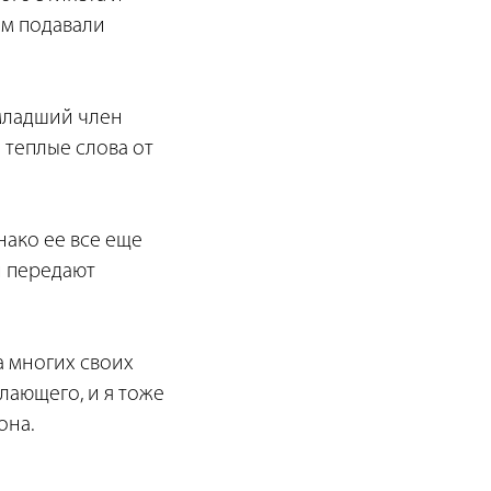
ям подавали
младший член
 теплые слова от
нако ее все еще
и передают
ла многих своих
лающего, и я тоже
она.