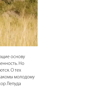
ующие основу
енность. Но
тся. О тех
знакомы молодому
сор Лепуда