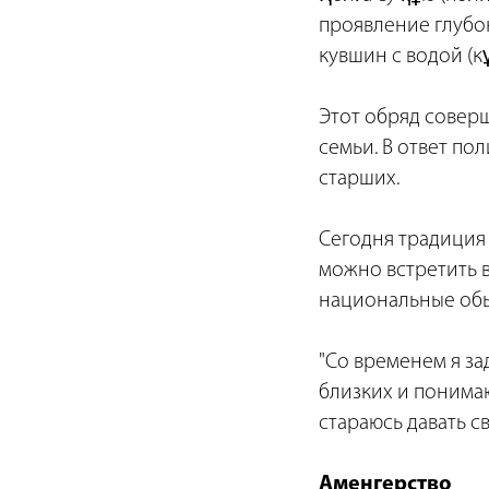
проявление глубок
кувшин с водой (к
Этот обряд совер
семьи. В ответ по
старших.
Сегодня традиция 
можно встретить в
национальные обы
"Со временем я зад
близких и понимаю
стараюсь давать с
Аменгерство