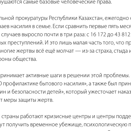
рушаются самые базовые человеческие права.
льной прокуратуры Республики Казахстан, ежегодно
чаев насилия в семье. Если сравнить первые пять мес
 случаев выросло почти в три раза: с 16 172 до 43 812
х преступлений. И это лишь малая часть того, что п
многие жертвы всё ещё молчат — из-за страха, стыда
роны общества.
принимает активные шаги в решении этой проблемы. 
О профилактике бытового насилия», а также был прин
ин и безопасности детей», который ужесточает нака
т меры защиты жертв.
х страны работают кризисные центры и центры подде
ут получить временное убежище, психологическую 