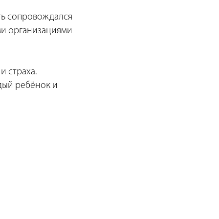
уть сопровождался
ми организациями
и страха.
дый ребёнок и