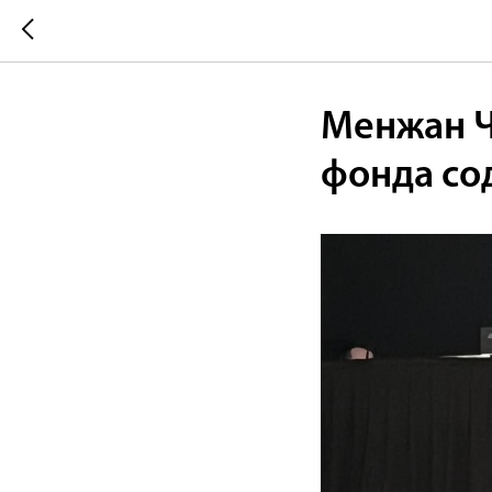
Менжан Ч
фонда со