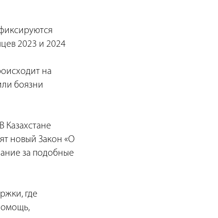
 фиксируются
яцев 2023 и 2024
роисходит на
 или боязни
В Казахстане
ят новый Закон «О
зание за подобные
ржки, где
помощь,