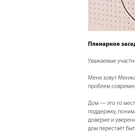
Пленарное засед
Уважаемые участни
Меня зовут Менжан
проблем современ
Дом — это то мест
поддержку, понима
доверие и уверенн
дом перестаёт быт