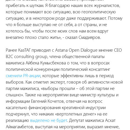
прибегать к шуткам. Я благодарю наших всех журналистов,
которые понимают всю ситуацию, всю геополитическую
ситуацию, и в некотором роде даже поддерживают. Потому
что я больше выступаю не от себя, а от страны, и не
хотелось бы, чтобы после моих слов нам всем вдруг
внезапно плохо стало жить», - сказал Смадияров.
Ранее КазТАГ приводил с Astana Open Dialogue мнение CEO
B2C consulting group, члена общественной палаты
мажилиса Айбека Кумысбекова о том, что в вопросах
политической конкуренции политический консалтинг
сменили PR-акции
, которые эффективны лишь в период
выборов. Как отметил эксперт, говоря об активности новой
партии мажилиса, «выборы прошли – об этой партии не
слышно». Также на мероприятии вице-министр культуры и
информации Евгений Кочетов, отвечая на вопрос
касательно финансирования креативной индустрии
подчеркнул, что никаких «вертолетных денег» на ее
реализацию
выделено не будет
. Депутат мажилиса Асхат
Аймагамбетов, выступая на мероприятии, выразил мнение,