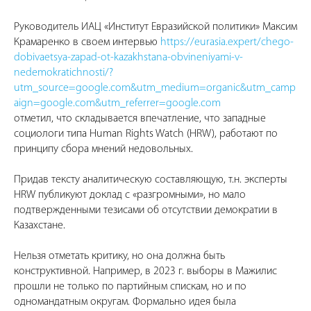
Руководитель ИАЦ «Институт Евразийской политики» Максим
Крамаренко в своем интервью
https://eurasia.expert/chego-
dobivaetsya-zapad-ot-kazakhstana-obvineniyami-v-
nedemokratichnosti/?
utm_source=google.com&utm_medium=organic&utm_camp
aign=google.com&utm_referrer=google.com
отметил, что складывается впечатление, что западные
социологи типа Human Rights Watch (HRW), работают по
принципу сбора мнений недовольных.
Придав тексту аналитическую составляющую, т.н. эксперты
HRW публикуют доклад с «разгромными», но мало
подтвержденными тезисами об отсутствии демократии в
Казахстане.
Нельзя отметать критику, но она должна быть
конструктивной. Например, в 2023 г. выборы в Мажилис
прошли не только по партийным спискам, но и по
одномандатным округам. Формально идея была