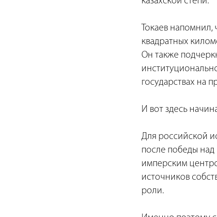
казахской степи.
Токаев напомнил,
квадратных киломе
Он также подчеркн
институционально
государствах на п
И вот здесь начин
Для российской и
после победы над
имперским центром
источников собст
роли.