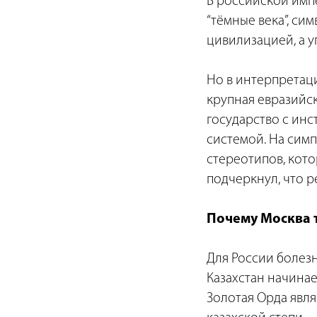
В российской импе
“тёмные века”, си
цивилизацией, а у
Но в интерпретаци
крупная евразийск
государство с инс
системой. На симп
стереотипов, кото
подчеркнул, что р
Почему Москва 
Для России болез
Казахстан начинае
Золотая Орда явля