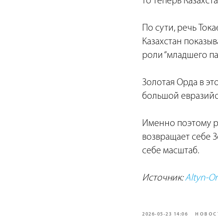
то теперь Казахст
По сути, речь Ток
Казахстан показыв
роли “младшего па
Золотая Орда в эт
большой евразийс
Именно поэтому ро
возвращает себе З
себе масштаб.
Источник:
Altyn-Or
2026-05-23 14:06
НОВОС