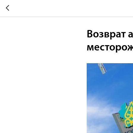
Возврат 
месторож