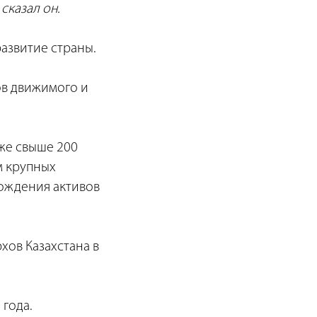
сказал он.
азвитие страны.
ов движимого и
же свыше 200
м крупных
ождения активов
рхов Казахстана в
 года.