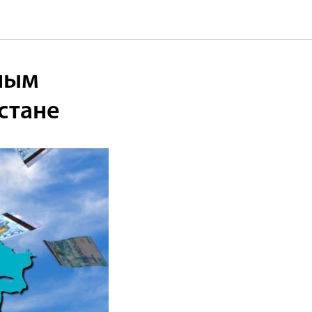
пным
стане