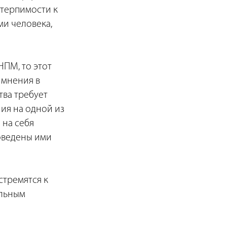
 терпимости к
ми человека,
НПМ, то этот
 мнения в
тва требует
ия на одной из
 на себя
оведены ими
стремятся к
альным