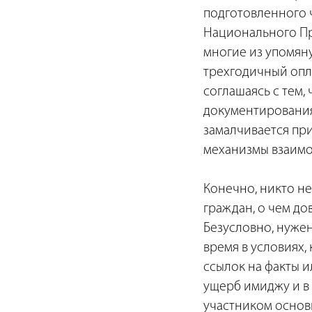
подготовленного 
Национального Прев
многие из упомян
трехгодичный опл
соглашаясь с тем,
документирования
замалчивается пр
механизмы взаимо
Конечно, никто н
граждан, о чем до
Безусловно, нужен
время в условиях,
ссылок на факты 
ущерб имиджу и в 
участником основ