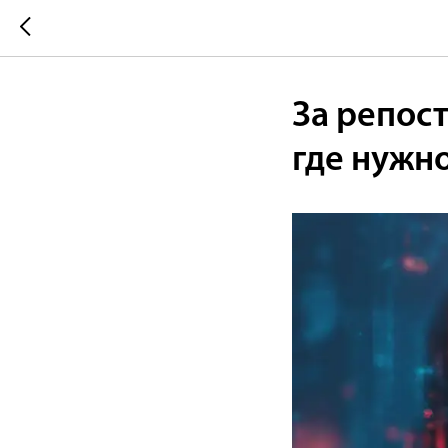
За репос
где нужн