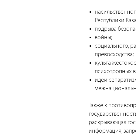
насильственног
Республики Каза
подрыва безопа
войны;
социального, р
превосходства;
культа жестокос
психотропных в
идеи сепаратиз
межнационально
Также к противоп
государственност
раскрывающая гос
информация, запр