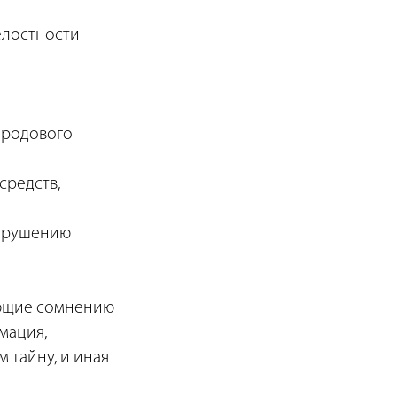
елостности
 родового
средств,
нарушению
ающие сомнению
мация,
 тайну, и иная