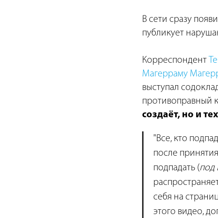
В сети сразу появ
публикует нарушаю
Корреспондент
Te
Магерраму Магер
выступал содоклад
противоправный к
создаёт, но и те
"Все, кто подп
после принятия
подпадать (
под 
распространяет,
себя на страниц
этого видео, до