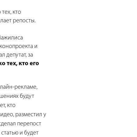
тех, кто
елает репосты.
 Мажилиса
аконопроекта и
л депутат, за
о тех, кто его
нлайн-рекламе,
шениях будут
ет, кто
видео, разместил у
 сделал перепост
 статью и будет