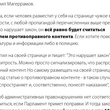
снил Магеррамов.
а, если человек разместит у себя на странице чужое
кости, с любой пропагандой перечисленных выше пре
то нарушает закон, он
всё равно будет считаться
лем противоправного контента
. Если хотите пом
ьтуры и информации либо в полицию.
тил на своей странице и пишет: "Это нарушает закон",
 хитрость. Можно просто сигнализировать, что распр
ный контент. Но самому размещать на своей странице
од статью о противоправном контенте - в таком случ
пространяет и, соответственно, понесёт наказание", 
 об административных правонарушениях нет соответс
иться, если Парламент примет поправки. И тогда зак