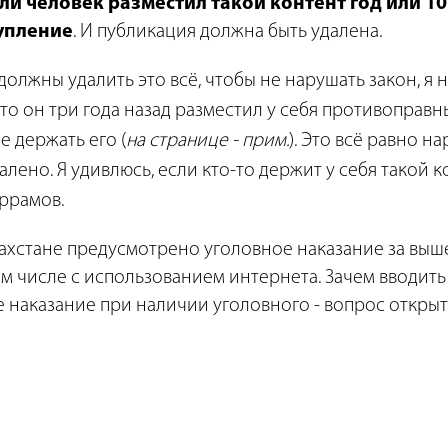
ли человек разместил такой контент год или 10 
тупление
. И публикация должна быть удалена.
олжны удалить это всё, чтобы не нарушать закон, я 
что он три года назад разместил у себя противоправны
е держать его (
на странице - прим.
). Это всё равно н
лено. Я удивлюсь, если кто-то держит у себя такой кон
ррамов.
азахстане предусмотрено уголовное наказание за в
ом числе с использованием интернета. Зачем вводить
 наказание при наличии уголовного - вопрос открыт
 репосты противоправного контента, пока неизвестн
ь во втором чтении в Мажилисе, после чего их напра
нцев предупредили о штрафах, которые на самом де