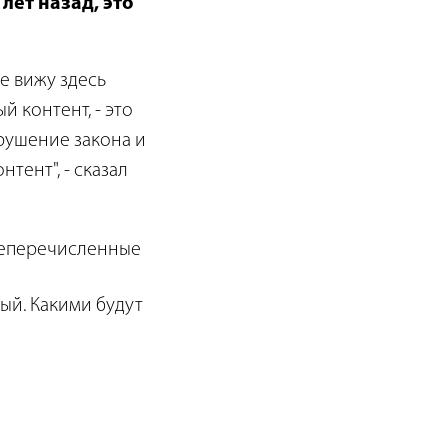
лет назад, это
не вижу здесь
й контент, - это
арушение закона и
тент", - сказал
ышеперечисленные
ый. Какими будут
о. Поправки также
вят в Сенат.
ле
нельзя