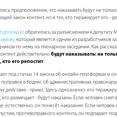
ились предположения, что наказывать будут не только 
щий закон контент, но и тех, кто тиражирует его - д
ngrinews.kz
обратилась за разъяснением к депутату
рамову
, который является одним из разработчиков з
чиком по нему на пленарном заседании. Как рассказа
онтент действительно
будут наказывать: не тольк
х, кто его репостит
.
адает под статью 14 закона об онлайн-платформах и о
 поправок в Кодекс об административных правонару
их действие - прим.
). Здесь однозначно: кто тиражиру
 кто размещает - будут наказаны. Если человек снял 
е, естественно, он понесёт наказание. Если человек
пустим, противоправного контента, он подпадает под