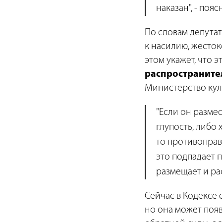
наказан", - поя
По словам депутат
к насилию, жесто
этом укажет, что э
распространите
Министерство кул
"Если он размес
глупость, либо
то противоправ
это подпадает п
размещает и рас
Сейчас в Кодексе
но она может появ